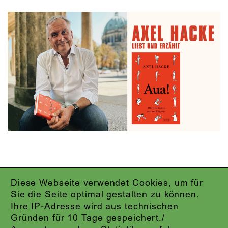
Diese Webseite verwendet Cookies, um für
IMPRESSUM
Sie die Seite optimal gestalten zu können.
DATENSCHUTZ
Ihre IP-Adresse wird aus technischen
AGB
Gründen für 10 Tage gespeichert./
KONTAKT