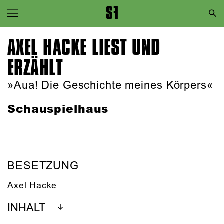
Zur Hauptnavigation springen
Zum Hauptinhalt springen
AXEL HACKE LIEST UND
Zum Footer springen
ERZÄHLT
»Aua! Die Geschichte meines Körpers«
Schauspielhaus
BESETZUNG
Axel Hacke
INHALT