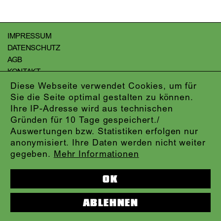
IMPRESSUM
DATENSCHUTZ
AGB
KONTAKT
ABO-LOGIN
Diese Webseite verwendet Cookies, um für
PRESSE
Sie die Seite optimal gestalten zu können.
NEWSLETTER
Ihre IP-Adresse wird aus technischen
AUDIOFORMATE
Gründen für 10 Tage gespeichert./
Auswertungen bzw. Statistiken erfolgen nur
KARTENTELEFON:
069.212.49.49.4
anonymisiert. Ihre Daten werden nicht weiter
gegeben.
Mehr Informationen
OK
ABLEHNEN