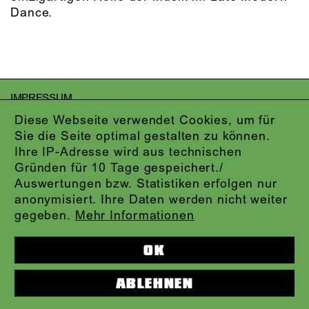
Dance.
IMPRESSUM
DATENSCHUTZ
Diese Webseite verwendet Cookies, um für
AGB
Sie die Seite optimal gestalten zu können.
KONTAKT
Ihre IP-Adresse wird aus technischen
ABO-LOGIN
Gründen für 10 Tage gespeichert./
PRESSE
Auswertungen bzw. Statistiken erfolgen nur
NEWSLETTER
anonymisiert. Ihre Daten werden nicht weiter
AUDIOFORMATE
gegeben.
Mehr Informationen
KARTENTELEFON:
069.212.49.49.4
OK
ABLEHNEN