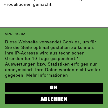
Produktionen gemacht.
IMPRESSUM
DATENSCHUTZ
Diese Webseite verwendet Cookies, um für
AGB
Sie die Seite optimal gestalten zu können.
KONTAKT
Ihre IP-Adresse wird aus technischen
ABO-LOGIN
Gründen für 10 Tage gespeichert./
PRESSE
Auswertungen bzw. Statistiken erfolgen nur
NEWSLETTER
anonymisiert. Ihre Daten werden nicht weiter
AUDIOFORMATE
gegeben.
Mehr Informationen
KARTENTELEFON:
069.212.49.49.4
OK
ABLEHNEN