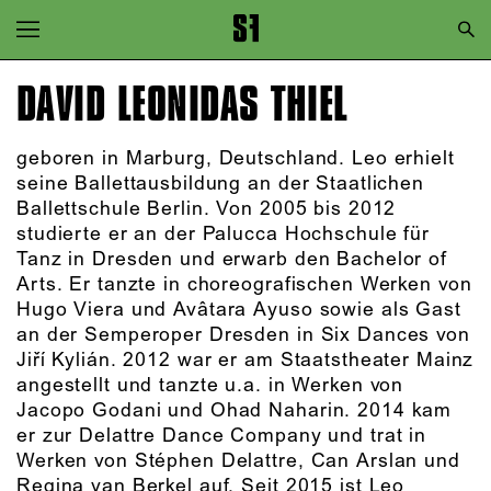
Zur Hauptnavigation springen
Zum Hauptinhalt springen
DAVID LEONIDAS THIEL
Zum Footer springen
geboren in Marburg, Deutschland. Leo erhielt
seine Ballettausbildung an der Staatlichen
Ballettschule Berlin. Von 2005 bis 2012
studierte er an der Palucca Hochschule für
Tanz in Dresden und erwarb den Bachelor of
Arts. Er tanzte in choreografischen Werken von
Hugo Viera und Avâtara Ayuso sowie als Gast
an der Semperoper Dresden in Six Dances von
Jiří Kylián. 2012 war er am Staatstheater Mainz
angestellt und tanzte u.a. in Werken von
Jacopo Godani und Ohad Naharin. 2014 kam
er zur Delattre Dance Company und trat in
Werken von Stéphen Delattre, Can Arslan und
Regina van Berkel auf. Seit 2015 ist Leo