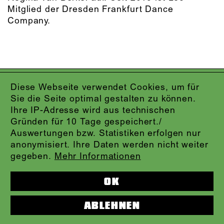
Mitglied der Dresden Frankfurt Dance
Company.
IMPRESSUM
Diese Webseite verwendet Cookies, um für
DATENSCHUTZ
Sie die Seite optimal gestalten zu können.
AGB
Ihre IP-Adresse wird aus technischen
KONTAKT
Gründen für 10 Tage gespeichert./
ABO-LOGIN
Auswertungen bzw. Statistiken erfolgen nur
PRESSE
anonymisiert. Ihre Daten werden nicht weiter
NEWSLETTER
gegeben.
Mehr Informationen
AUDIOFORMATE
KARTENTELEFON:
069.212.49.49.4
OK
ABLEHNEN