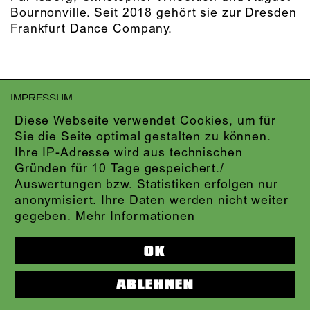
Bournonville. Seit 2018 gehört sie zur Dresden
Frankfurt Dance Company.
IMPRESSUM
DATENSCHUTZ
Diese Webseite verwendet Cookies, um für
AGB
Sie die Seite optimal gestalten zu können.
KONTAKT
Ihre IP-Adresse wird aus technischen
ABO-LOGIN
Gründen für 10 Tage gespeichert./
PRESSE
Auswertungen bzw. Statistiken erfolgen nur
NEWSLETTER
anonymisiert. Ihre Daten werden nicht weiter
AUDIOFORMATE
gegeben.
Mehr Informationen
KARTENTELEFON:
069.212.49.49.4
OK
ABLEHNEN