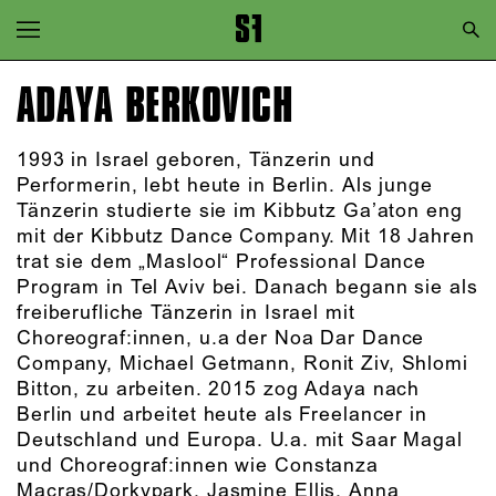
Zur Hauptnavigation springen
Zum Hauptinhalt springen
ADAYA BERKOVICH
Zum Footer springen
1993 in Israel geboren, Tänzerin und
Performerin, lebt heute in Berlin. Als junge
Tänzerin studierte sie im Kibbutz Ga’aton eng
mit der Kibbutz Dance Company. Mit 18 Jahren
trat sie dem „Maslool“ Professional Dance
Program in Tel Aviv bei. Danach begann sie als
freiberufliche Tänzerin in Israel mit
Choreograf:innen, u.a der Noa Dar Dance
Company, Michael Getmann, Ronit Ziv, Shlomi
Bitton, zu arbeiten. 2015 zog Adaya nach
Berlin und arbeitet heute als Freelancer in
Deutschland und Europa. U.a. mit Saar Magal
und Choreograf:innen wie Constanza
Macras/Dorkypark, Jasmine Ellis, Anna