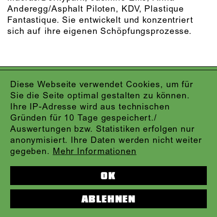
Anderegg/Asphalt Piloten, KDV, Plastique
Fantastique. Sie entwickelt und konzentriert
sich auf ihre eigenen Schöpfungsprozesse.
IMPRESSUM
Diese Webseite verwendet Cookies, um für
DATENSCHUTZ
Sie die Seite optimal gestalten zu können.
AGB
Ihre IP-Adresse wird aus technischen
KONTAKT
Gründen für 10 Tage gespeichert./
ABO-LOGIN
Auswertungen bzw. Statistiken erfolgen nur
PRESSE
anonymisiert. Ihre Daten werden nicht weiter
NEWSLETTER
gegeben.
Mehr Informationen
AUDIOFORMATE
KARTENTELEFON:
069.212.49.49.4
OK
ABLEHNEN