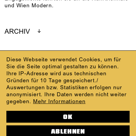
und Wien Modern.
ARCHIV
Diese Webseite verwendet Cookies, um für
IMPRESSUM
Sie die Seite optimal gestalten zu können.
DATENSCHUTZ
Ihre IP-Adresse wird aus technischen
AGB
Gründen für 10 Tage gespeichert./
KONTAKT
Auswertungen bzw. Statistiken erfolgen nur
ABO-LOGIN
anonymisiert. Ihre Daten werden nicht weiter
PRESSE
gegeben.
Mehr Informationen
NEWSLETTER
AUDIOFORMATE
OK
KARTENTELEFON:
069.212.49.49.4
ABLEHNEN