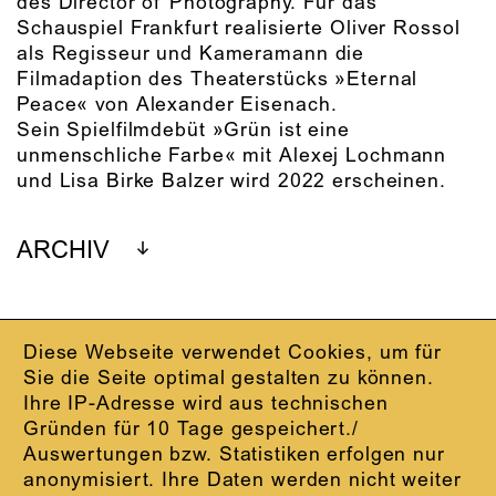
des Director of Photography. Für das
Schauspiel Frankfurt realisierte Oliver Rossol
als Regisseur und Kameramann die
Filmadaption des Theaterstücks »Eternal
Peace« von Alexander Eisenach.
Sein Spielfilmdebüt »Grün ist eine
unmenschliche Farbe« mit Alexej Lochmann
und Lisa Birke Balzer wird 2022 erscheinen.
ARCHIV
Diese Webseite verwendet Cookies, um für
IMPRESSUM
Sie die Seite optimal gestalten zu können.
DATENSCHUTZ
Ihre IP-Adresse wird aus technischen
AGB
Gründen für 10 Tage gespeichert./
KONTAKT
Auswertungen bzw. Statistiken erfolgen nur
ABO-LOGIN
anonymisiert. Ihre Daten werden nicht weiter