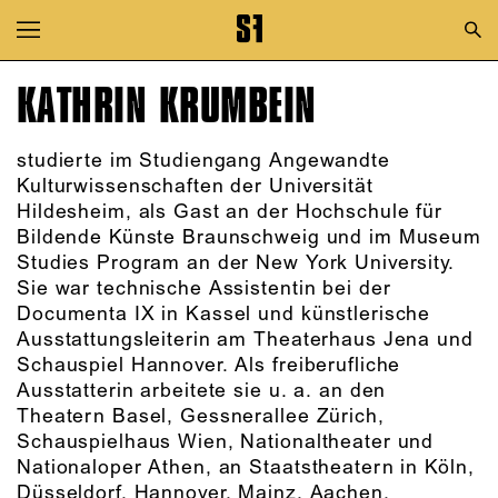
Zur Hauptnavigation springen
Zum Hauptinhalt springen
KATHRIN KRUMBEIN
Zum Footer springen
studierte im Studiengang Angewandte
Kulturwissenschaften der Universität
Hildesheim, als Gast an der Hochschule für
Bildende Künste Braunschweig und im Museum
Studies Program an der New York University.
Sie war technische Assistentin bei der
Documenta IX in Kassel und künstlerische
Ausstattungsleiterin am Theaterhaus Jena und
Schauspiel Hannover. Als freiberufliche
Ausstatterin arbeitete sie u. a. an den
Theatern Basel, Gessnerallee Zürich,
Schauspielhaus Wien, Nationaltheater und
Nationaloper Athen, an Staatstheatern in Köln,
Düsseldorf, Hannover, Mainz, Aachen,