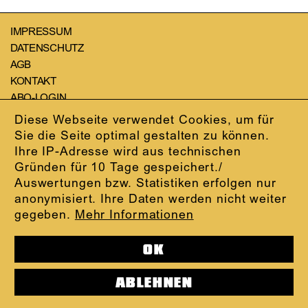
IMPRESSUM
DATENSCHUTZ
AGB
KONTAKT
ABO-LOGIN
PRESSE
Diese Webseite verwendet Cookies, um für
NEWSLETTER
Sie die Seite optimal gestalten zu können.
AUDIOFORMATE
Ihre IP-Adresse wird aus technischen
KARTENTELEFON:
069.212.49.49.4
Gründen für 10 Tage gespeichert./
Auswertungen bzw. Statistiken erfolgen nur
anonymisiert. Ihre Daten werden nicht weiter
gegeben.
Mehr Informationen
OK
ABLEHNEN