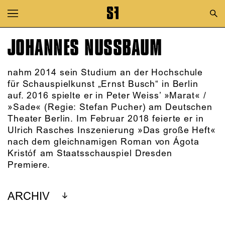
Zur Hauptnavigation springen
Zum Hauptinhalt springen
JOHANNES NUSSBAUM
Zum Footer springen
nahm 2014 sein Studium an der Hochschule
für Schauspielkunst „Ernst Busch“ in Berlin
auf. 2016 spielte er in Peter Weiss’ »Marat« /
»Sade« (Regie: Stefan Pucher) am Deutschen
Theater Berlin. Im Februar 2018 feierte er in
Ulrich Rasches Inszenierung »Das große Heft«
nach dem gleichnamigen Roman von Ágota
Kristóf am Staatsschauspiel Dresden
Premiere.
ARCHIV