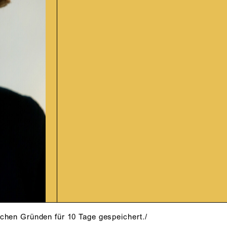
schen Gründen für 10 Tage gespeichert./