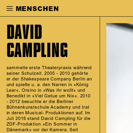
Zur Hauptnavigation springen
Zum Haupt
MENSCHEN
DAVID
CAMPLING
sammelte erste Theaterpraxis während
seiner Schulzeit. 2005 - 2010 gehörte
er der Shakespeare Company Berlin an
und spielte u. a. den Narren in »König
Lear«, Orsino in »Was ihr wollt« und
Benedikt in »Viel Getue um Nix«. 2010
- 2012 besuchte er die Berliner
Bühnenkunstschule Academy und trat
in deren Musical- Produktionen auf. Im
Juli 2016 stand David Campling für die
ZDF-Produktion »Ein Sommer in
Dänemark« vor der Kamera. Seit