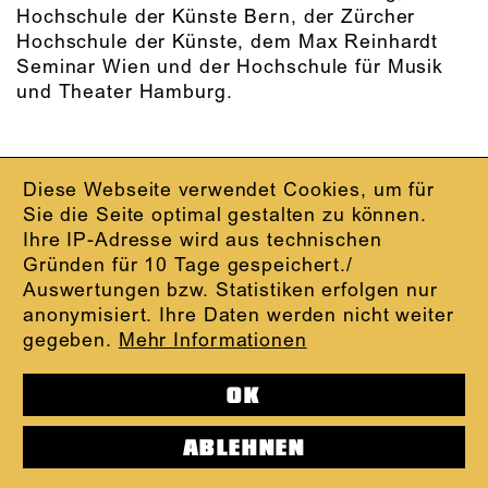
Hochschule der Künste Bern, der Zürcher
Hochschule der Künste, dem Max Reinhardt
Seminar Wien und der Hochschule für Musik
und Theater Hamburg.
Diese Webseite verwendet Cookies, um für
IMPRESSUM
Sie die Seite optimal gestalten zu können.
DATENSCHUTZ
Ihre IP-Adresse wird aus technischen
AGB
Gründen für 10 Tage gespeichert./
KONTAKT
Auswertungen bzw. Statistiken erfolgen nur
ABO-LOGIN
anonymisiert. Ihre Daten werden nicht weiter
PRESSE
gegeben.
Mehr Informationen
NEWSLETTER
AUDIOFORMATE
OK
KARTENTELEFON:
069.212.49.49.4
ABLEHNEN