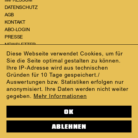
IMPRESSUM
DATENSCHUTZ
AGB
KONTAKT
ABO-LOGIN
PRESSE
NEWSLETTER
AUDIOFORMATE
Diese Webseite verwendet Cookies, um für
KARTENTELEFON:
069.212.49.49.4
Sie die Seite optimal gestalten zu können.
Ihre IP-Adresse wird aus technischen
Gründen für 10 Tage gespeichert./
Auswertungen bzw. Statistiken erfolgen nur
anonymisiert. Ihre Daten werden nicht weiter
gegeben.
Mehr Informationen
OK
ABLEHNEN