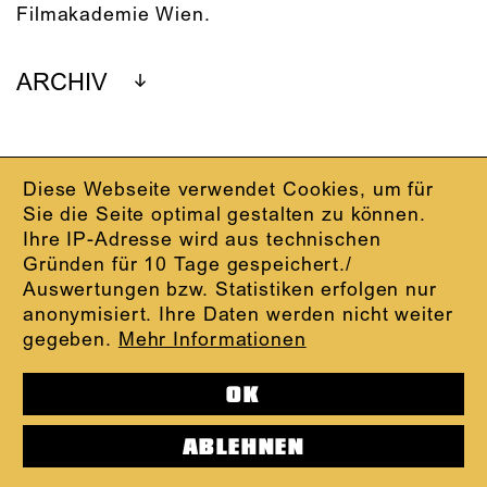
Filmakademie Wien.
ARCHIV
Diese Webseite verwendet Cookies, um für
IMPRESSUM
Sie die Seite optimal gestalten zu können.
DATENSCHUTZ
Ihre IP-Adresse wird aus technischen
AGB
Gründen für 10 Tage gespeichert./
KONTAKT
Auswertungen bzw. Statistiken erfolgen nur
ABO-LOGIN
anonymisiert. Ihre Daten werden nicht weiter
PRESSE
gegeben.
Mehr Informationen
NEWSLETTER
AUDIOFORMATE
OK
KARTENTELEFON:
069.212.49.49.4
ABLEHNEN