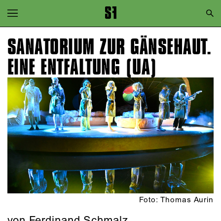
Zur Hauptnavigation springen
Zum Hauptinhalt springen
SANATORIUM ZUR GÄNSEHAUT.
Zum Footer springen
EINE ENTFALTUNG (UA)
Foto: Thomas Aurin
von Ferdinand Schmalz