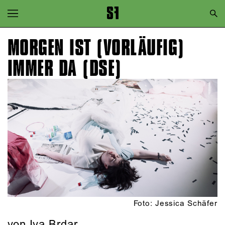
Zur Hauptnavigation springen
Zum Hauptinhalt springen
MORGEN IST (VORLÄUFIG)
Zum Footer springen
IMMER DA (DSE)
Foto: Jessica Schäfer
von Iva Brdar