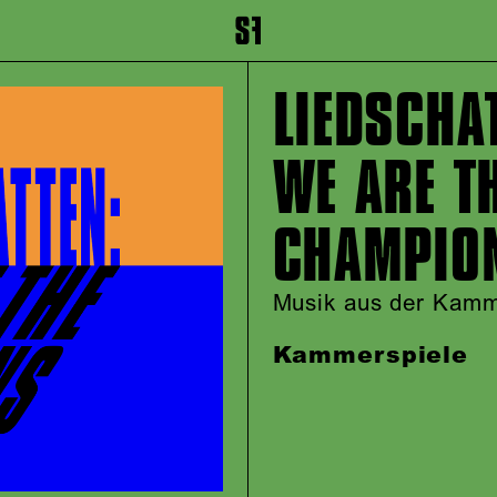
inhalt springen
Zum Footer springen
LIEDSCHA
WE ARE T
CHAMPIO
Musik aus der Kam
Kammerspiele