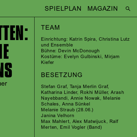
SPIELPLAN
MAGAZIN
TTEN:
TEAM
Einrichtung:
Katrin Spira
,
Christina Lutz
HE
und Ensemble
Bühne:
Devin McDonough
Kostüme:
Evelyn Gulbinski
,
Mirjam
NS
Kiefer
BESETZUNG
mer
Stefan Graf
,
Tanja Merlin Graf
,
Katharina Linder
,
Rokhi Müller
,
Arash
Nayebbandi
,
Annie Nowak
,
Melanie
Schales
,
Anna Sünkel
Melanie Straub
(28.06.)
Janina Velhorn
Max Mahlert
,
Alex Matwijuck
,
Ralf
Merten
,
Emil Vogler
(Band)