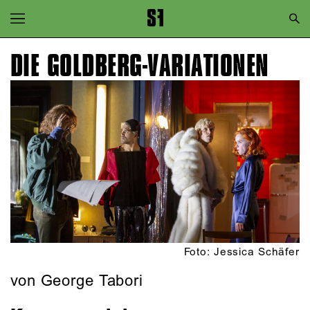
Zur Hauptnavigation springen
Zum Hauptinhalt springen
DIE GOLDBERG-VARIATIONEN
Zum Footer springen
Foto: Jessica Schäfer
von George Tabori