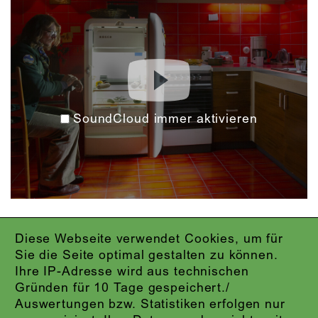
SoundCloud immer aktivieren
Diese Webseite verwendet Cookies, um für
IMPRESSUM
Sie die Seite optimal gestalten zu können.
DATENSCHUTZ
Ihre IP-Adresse wird aus technischen
AGB
Gründen für 10 Tage gespeichert./
KONTAKT
Auswertungen bzw. Statistiken erfolgen nur
ABO-LOGIN