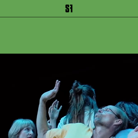
inhalt springen
Zum Footer springen
DIE FRAU
MEER – O
FINDEN S
RUDIMENT
EINER UR-
FISCHART