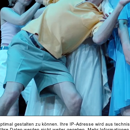
MENSCHL
GEMÜT?
nach Henrik Ibsen
Kammerspiele
Premiere 16. Ma
ca. 1 Stunde 40
Minuten
ptimal gestalten zu können. Ihre IP-Adresse wird aus techni
 Ihre Daten werden nicht weiter gegeben.
Mehr Informationen