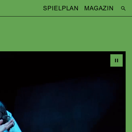
SPIELPLAN
MAGAZIN
 VOM
TEAM
Regie:
Barbara Bürk
DER:
Bühne & Kostüme:
Anke Grot
Musik:
Markus Reschtnefki
Dramaturgie:
Alexander Leiffheidt
ICH
Licht:
Jan Walther
Bewegungscoach / Dip Movement
Research:
Etay Axelroad
E
BESETZUNG
Uwe Zerwer
(Doktor Wangel,
Bezirksarzt)
Melanie Straub
(Ellida Wangel, seine
zweite Frau)
 IM
Christina Geiße
(Bolette, Wangels
Tochter aus erster Ehe)
Amelle Schwerk
(Hilde, Wangels