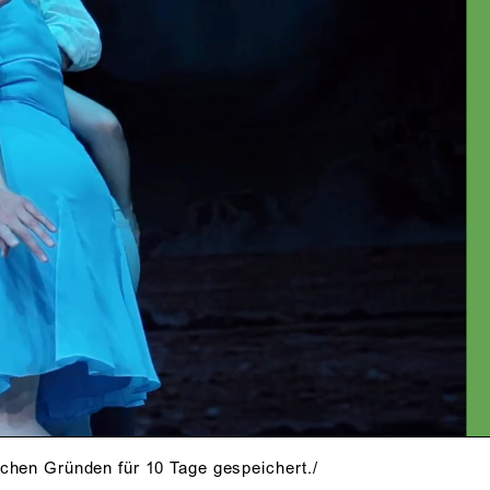
ICHEN
Tochter aus erster Ehe)
Wolfgang Vogler
,
Peter Schröder
(Arnholm, Oberlehrer)
Christoph Pütthoff
(Lyngstrand)
Markus Reschtnefki
(Live-Musik /
Ballested)
INHALT
PRESSESTIMMEN
i 2025
EMPFEHLUNGEN
schen Gründen für 10 Tage gespeichert./