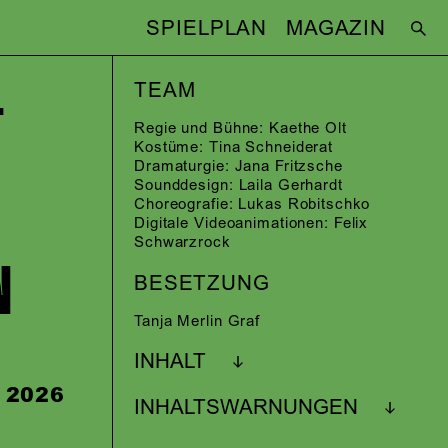
SPIELPLAN
MAGAZIN
­
TEAM
Regie und Bühne:
Kaethe Olt
Kostüme:
Tina Schneiderat
Dramaturgie:
Jana Fritzsche
Sounddesign:
Laila Gerhardt
Choreografie:
Lukas Robitschko
Digitale Videoanimationen:
Felix
Schwarzrock
N
BESETZUNG
Tanja Merlin Graf
INHALT
i 2026
INHALTSWARNUNGEN