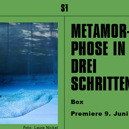
inhalt springen
Zum Footer springen
METAMOR
PHOSE IN
DREI
SCHRITTE
Box
Premiere 9. Jun
Foto: Laura Nickel