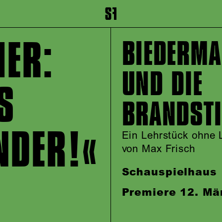
inhalt springen
Zum Footer springen
MER:
BIEDERM
UND DIE
S
BRANDSTI
NDER!
Ein Lehrstück ohne 
von Max Frisch
Schauspielhaus
Premiere 12. Mä