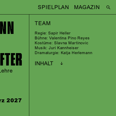
SPIELPLAN
MAGAZIN
ANN
TEAM
Regie:
Sapir Heller
Bühne:
Valentina Pino Reyes
Kostüme:
Slavna Martinovic
Musik:
Juri Kannheiser
FTER
Dramaturgie:
Katja Herlemann
INHALT
Lehre
rz 2027