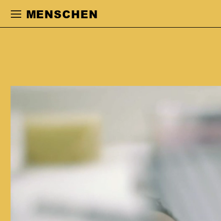
Zur Hauptnavigation springen
Zum Haupt
MENSCHEN
CAROLINE
DIETRICH
studierte zunächst Humanmedizin in
Kiel und begann 2006 mit dem
Schauspielstudium in Hamburg, das sie
2009 abschloss. Es folgte ein
Gastengagement am Thalia Theater
Hamburg und am Deutschen Theater
Berlin. 2011–2013 war sie am
Deutschen Nationaltheater Weimar
engagiert, 2013–2020 folgte ein festes
Engagement am Staatstheater Kassel.
Sie arbeitete u. a. mit Johanna Wehner,
Schirin Khodadadian, Laura