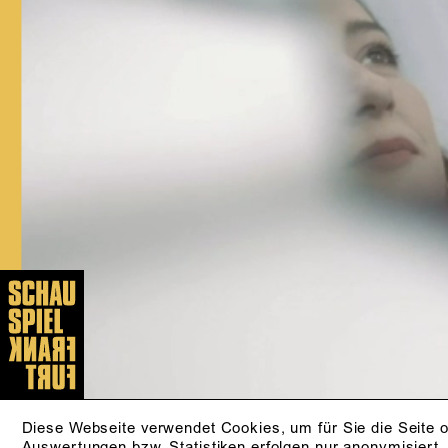
Linnenbaum, Andreas Kriegenburg,
Maik Priebe, Phillip Rosendahl,
Christian Nickel, Alexander Eisenach,
Jan-Christoph Gockel, Sebastian
Hartmann, Lily Sykes, Ewelina
Marciniak und Lilja Rupprecht. Seit der
Spielzeit 2020/21 ist sie festes
Ensemblemitglied am Schauspiel
Frankfurt.
ARCHIV
GALERIE
Diese Webseite verwendet Cookies, um für Sie die Seite o
Auswertungen bzw. Statistiken erfolgen nur anonymisiert.